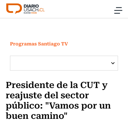
Click acá para ir directamente al contenido
Noticias
Investigación
Programas Santiago TV
Cultura
Programas Radio y TV Usach
Presidente de la CUT y
reajuste del sector
público: "Vamos por un
buen camino"