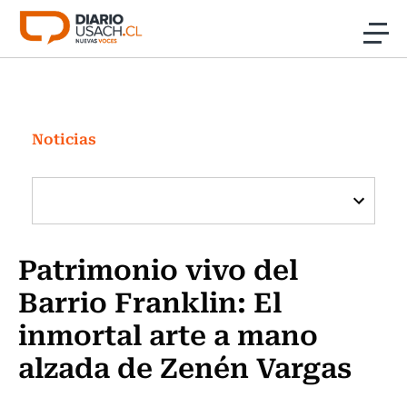
Click acá para ir directamente al contenido
Noticias
Investigación
Noticias
Cultura
Programas Radio y TV Usach
Patrimonio vivo del
Barrio Franklin: El
inmortal arte a mano
alzada de Zenén Vargas