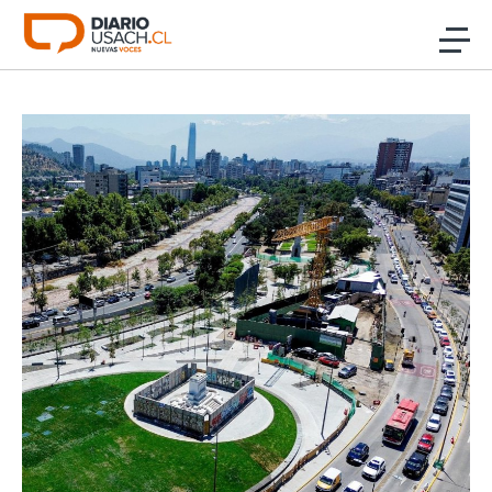
Click acá para ir directamente al contenido
Noticias
Investigación
Cultura
Programas Radio y TV Usach