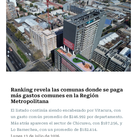
Ciudad
Ranking revela las comunas donde se paga
más gastos comunes en la Región
Metropolitana
El listado continúa siendo encabezado por Vitacura, con
un gasto común promedio de $246.992 por departamento.
Más atrás aparecen el sector de Chicureo, con $187.256, y
Lo Barnechea, con un promedio de $182.414.
Lunes 13 de julio de 2026