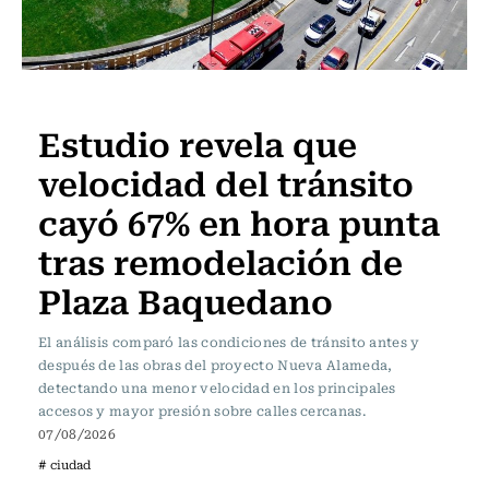
Ciudad
Estudio revela que
velocidad del tránsito
cayó 67% en hora punta
tras remodelación de
Plaza Baquedano
El análisis comparó las condiciones de tránsito antes y
después de las obras del proyecto Nueva Alameda,
detectando una menor velocidad en los principales
accesos y mayor presión sobre calles cercanas.
07/08/2026
# ciudad