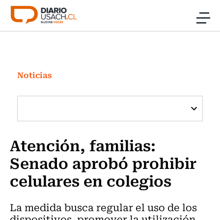
Click acá para ir directamente al contenido
Noticias
Investigación
Noticias
Cultura
Programas Radio y TV Usach
Atención, familias:
Senado aprobó prohibir
celulares en colegios
La medida busca regular el uso de los
dispositivos, promover la utilización