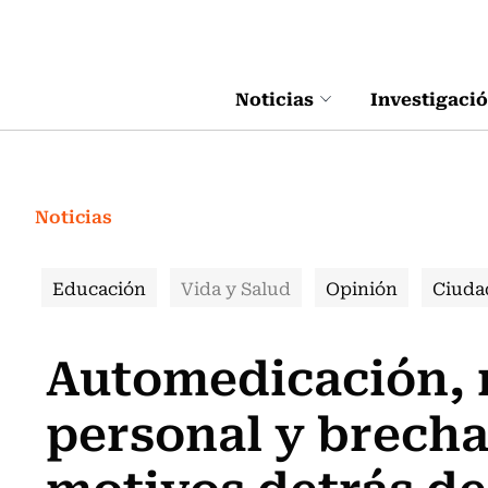
Click acá para ir directamente al contenido
Noticias
Investigaci
Noticias
Educación
Vida y Salud
Opinión
Ciuda
Automedicación, 
personal y brecha
motivos detrás d