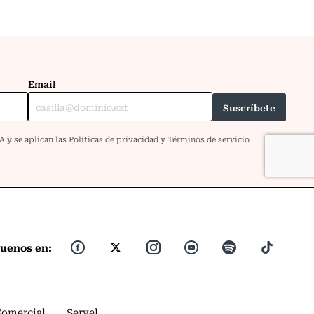
guenos en:
Comercial
Servel