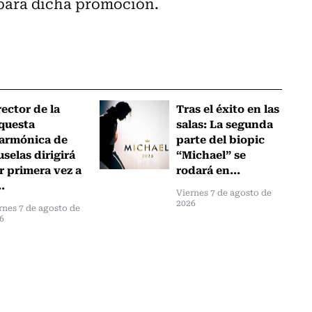
 para dicha promoción.
rector de la
Tras el éxito en las
questa
salas: La segunda
larmónica de
parte del biopic
uselas dirigirá
“Michael” se
r primera vez a
rodará en...
..
Viernes 7 de agosto de
2026
rnes 7 de agosto de
6