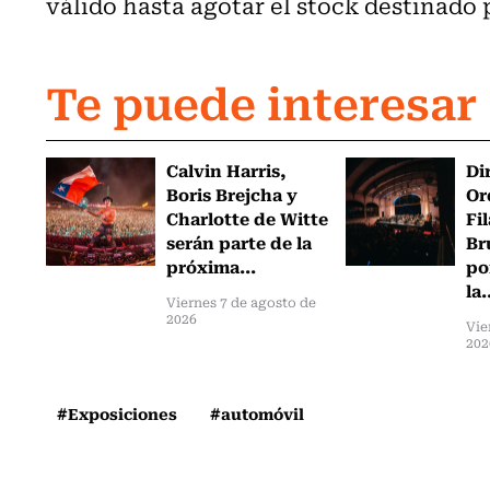
válido hasta agotar el stock destinado
Te puede interesar
Calvin Harris,
Di
Boris Brejcha y
Or
Charlotte de Witte
Fi
serán parte de la
Br
próxima...
po
la.
Viernes 7 de agosto de
2026
Vie
202
#Exposiciones
#automóvil