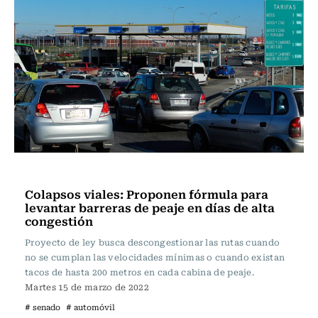
Actualidad
Colapsos viales: Proponen fórmula para
levantar barreras de peaje en días de alta
congestión
Proyecto de ley busca descongestionar las rutas cuando
no se cumplan las velocidades mínimas o cuando existan
tacos de hasta 200 metros en cada cabina de peaje.
Martes 15 de marzo de 2022
# senado
# automóvil