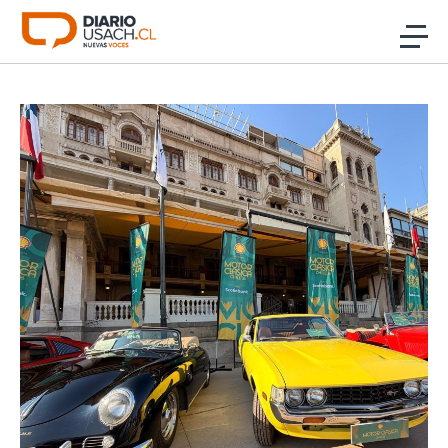
Click acá para ir directamente al contenido
Noticias
Investigación
Cultura
Programas Radio y TV Usach