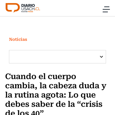
Click acá para ir directamente al contenido
Noticias
Investigación
Noticias
Cultura
Programas Radio y TV Usach
Cuando el cuerpo
cambia, la cabeza duda y
la rutina agota: Lo que
debes saber de la “crisis
de los 40”