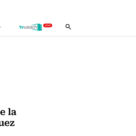
e la
uez