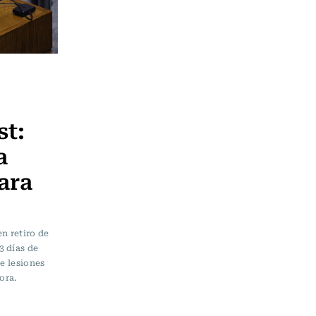
st:
a
ara
n retiro de
3 días de
de lesiones
ora.