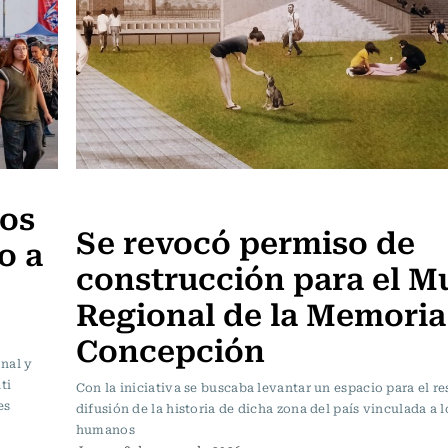
Actualidad
pos
Se revocó permiso de
o a
construcción para el M
Regional de la Memoria
Concepción
onal y
ti
Con la iniciativa se buscaba levantar un espacio para el r
es
difusión de la historia de dicha zona del país vinculada a 
humanos