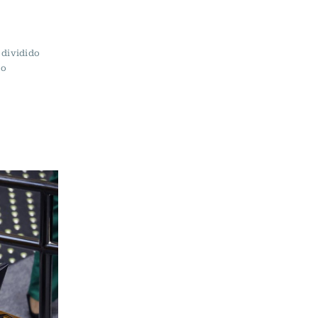
 dividido
mo