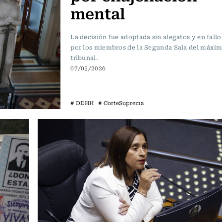
mental
La decisión fue adoptada sin alegatos y en fallo
por los miembros de la Segunda Sala del máxi
tribunal.
07/05/2026
# DDHH
# CorteSuprema