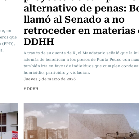
alternativo de penas: B
llamó al Senado a no
retroceder en materias
me, en
DDHH
neros que
s (PPD),
).
A través de su cuenta de X, el Mandatario señaló que la ini
además de beneficiar a los presos de Punta Peuco con más
también iría en favor de individuos que cumplen condena
homicidio, parricidio y violación.
Jueves 5 de marzo de 2026
# DDHH