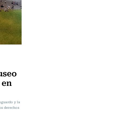
useo
 en
esguardo y la
los derechos