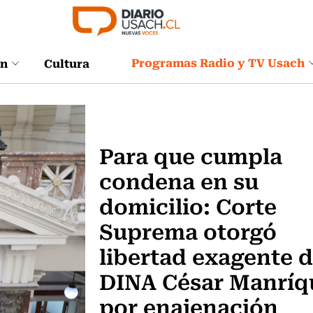
Programas Radio y TV Usach
ón
Cultura
Actualidad
Para que cumpla
condena en su
domicilio: Corte
Suprema otorgó
libertad exagente d
DINA César Manríq
por enajenación