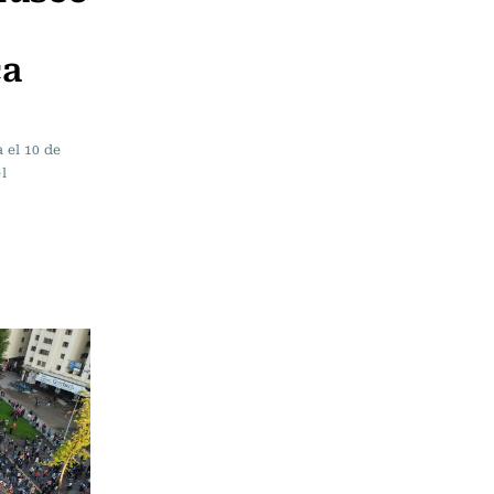
ca
 el 10 de
l