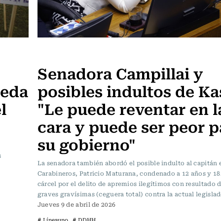
Línea uno
Senadora Campillai y
ueda
posibles indultos de Ka
l
"Le puede reventar en l
cara y puede ser peor p
su gobierno"
s
La senadora también abordó el posible indulto al capitán e
Carabineros, Patricio Maturana, condenado a 12 años y 18
cárcel por el delito de apremios ilegítimos con resultado 
graves gravísimas (ceguera total) contra la actual legislad
Jueves 9 de abril de 2026
# Líneauno
# DDHH