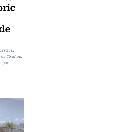
oric
 de
ciativa,
 de 70 años,
s por