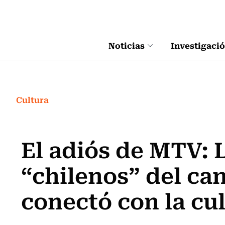
Click acá para ir directamente al contenido
Noticias
Investigaci
Cultura
El adiós de MTV: 
“chilenos” del ca
conectó con la cu