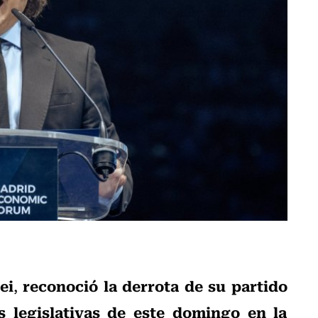
ei
reconoció la derrota de su partido
,
s legislativas de este domingo en la