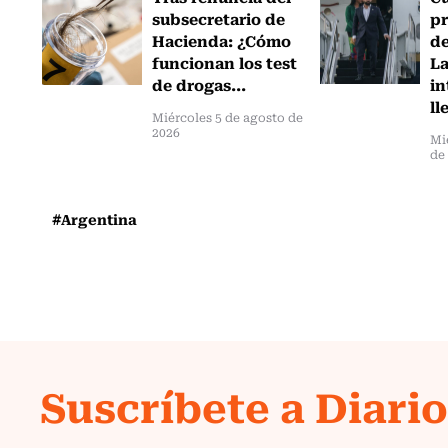
subsecretario de
pr
Hacienda: ¿Cómo
de
funcionan los test
L
de drogas...
in
ll
Miércoles 5 de agosto de
2026
Mi
de
#Argentina