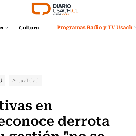
Programas Radio y TV Usach
ón
Cultura
d
Actualidad
tivas en
reconoce derrota
u gestión "no se