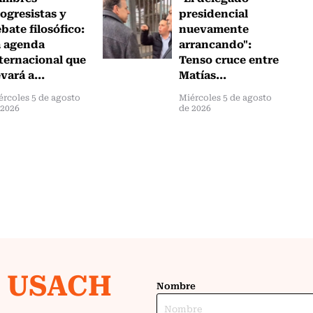
ogresistas y
presidencial
bate filosófico:
nuevamente
a agenda
arrancando":
ternacional que
Tenso cruce entre
evará a...
Matías...
ércoles 5 de agosto
Miércoles 5 de agosto
 2026
de 2026