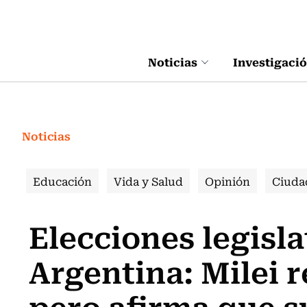
Click acá para ir directamente al contenido
Noticias
Investigaci
Noticias
Educación
Vida y Salud
Opinión
Ciuda
Elecciones legisla
Argentina: Milei 
pero afirma que s