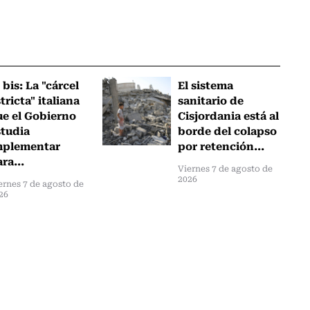
 bis: La "cárcel
El sistema
tricta" italiana
sanitario de
ue el Gobierno
Cisjordania está al
studia
borde del colapso
mplementar
por retención...
ra...
Viernes 7 de agosto de
2026
ernes 7 de agosto de
26