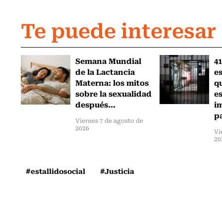
Te puede interesar
Semana Mundial
41
de la Lactancia
es
Materna: los mitos
q
sobre la sexualidad
e
después...
i
pa
Viernes 7 de agosto de
2026
Vi
20
#estallidosocial
#Justicia