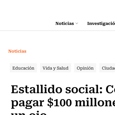
Click acá para ir directamente al contenido
Noticias
Investigaci
Noticias
Educación
Vida y Salud
Opinión
Ciuda
Estallido social: 
pagar $100 millon
un ojo