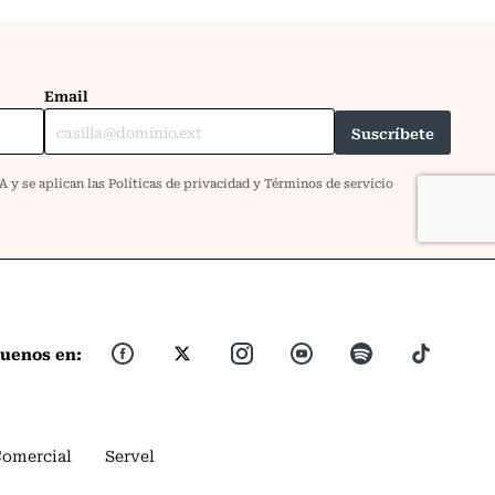
guenos en:
Comercial
Servel