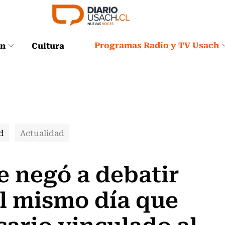
Programas Radio y TV Usach
ón
Cultura
d
Actualidad
e negó a debatir
l mismo día que
cario vinculado al