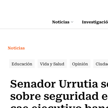
Click acá para ir directamente al contenido
Noticias
Investigaci
Noticias
Educación
Vida y Salud
Opinión
Ciuda
Senador Urrutia s
sobre seguridad e
cae ejecutivo ban