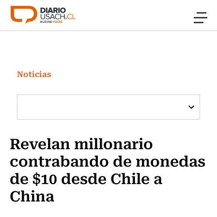
Click acá para ir directamente al contenido
Noticias
Investigación
Noticias
Cultura
Programas Radio y TV Usach
Revelan millonario
contrabando de monedas
de $10 desde Chile a
China