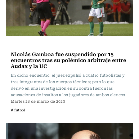
Fútbol
Nicolás Gamboa fue suspendido por 15
encuentros tras su polémico arbitraje entre
Audax y la UC
En dicho encuentro, el juez expulsó a cuatro futbolistas y
tres integrantes de los cuerpos técnicos; pero lo que
derivó en una investigación en su contra fueron las
acusaciones de insultos a los jugadores de ambos elencos.
Martes 28 de marzo de 2023
# futbol