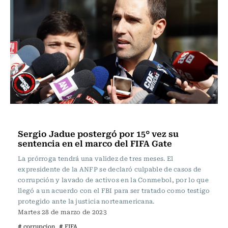
Fútbol
Sergio Jadue postergó por 15° vez su
sentencia en el marco del FIFA Gate
La prórroga tendrá una validez de tres meses. El
expresidente de la ANFP se declaró culpable de casos de
corrupción y lavado de activos en la Conmebol, por lo que
llegó a un acuerdo con el FBI para ser tratado como testigo
protegido ante la justicia norteamericana.
Martes 28 de marzo de 2023
# corrupcion
# FIFA