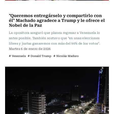
Actualidad
"Queremos entregárselo y compartirlo con
él" Machado agradece a Trump y le ofrece el
Nobel de la Paz
La opositora aseguró que planea regresar a Venezuela lo
antes posible. También sostuvo que "en unas elecciones
libres y justas ganaremos con más del 90% de los votos".
Martes 6 de enero de 2026
# Venezuela
# Donald Trump
# Nicolás Maduro