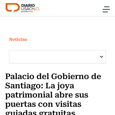
Click acá para ir directamente al contenido
Noticias
Investigación
Noticias
Cultura
Programas Radio y TV Usach
Palacio del Gobierno de
Santiago: La joya
patrimonial abre sus
puertas con visitas
guiadas gratuitas