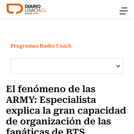
Click acá para ir directamente al contenido
Noticias
Investigación
Programas Radio Usach
Cultura
Programas Radio y TV Usach
El fenómeno de las
ARMY: Especialista
explica la gran capacidad
de organización de las
fanáticas de BTS