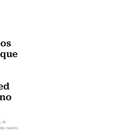
hos
 que
ed
 no
 la
 de cuatro