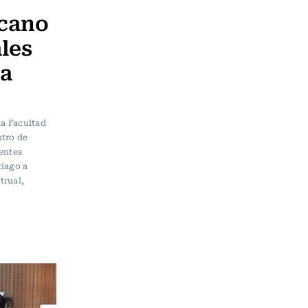
cano
les
 a
la Facultad
ntro de
entes
tiago a
trual,