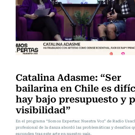
Somos Expertas
Catalina Adasme: “Ser
bailarina en Chile es difíc
hay bajo presupuesto y 
visibilidad”
En el programa “Somos Expertas: Nuestra Voz” de Radio Usac
profesional de la danza abordó las problemáticas y desafíos q
esconden tras este arte en nuestro país.