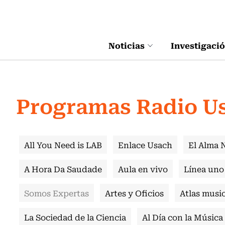
Click acá para ir directamente al contenido
Noticias
Investigaci
Programas Radio U
All You Need is LAB
Enlace Usach
El Alma 
A Hora Da Saudade
Aula en vivo
Línea uno
Somos Expertas
Artes y Oficios
Atlas music
La Sociedad de la Ciencia
Al Día con la Música