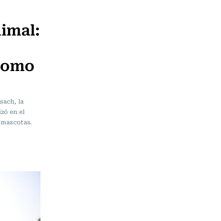
imal:
 como
sach, la
zó en el
s mascotas.