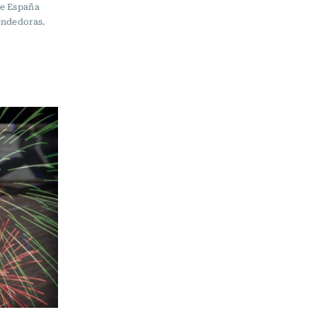
de España
endedoras.