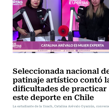
Somos Expertas
Seleccionada nacional d
patinaje artístico contó l
dificultades de practicar
este deporte en Chile
La estudiante de la Usach, Catalina Arévalo Oyarzún, convers