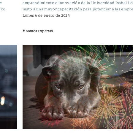
e
emprendimiento e innovación de la Universidad Isabel I 
oco
instó a una mayor capacitación para potenciar a las empr
Lunes 6 de enero de 2025
# Somos Expertas