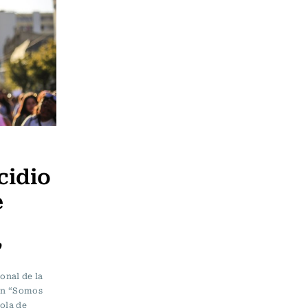
cidio
e
”
onal de la
 en “Somos
 ola de