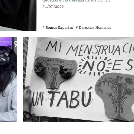
décadas en la defensa de los DD.HH.
31/07/2026
# Somos Expertas
# Derechos Humanos
Somos Expertas