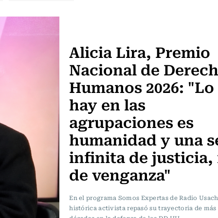
Somos Expertas
Alicia Lira, Premio
Nacional de Derec
Humanos 2026: "Lo
hay en las
agrupaciones es
humanidad y una s
infinita de justicia,
de venganza"
En el programa Somos Expertas de Radio Usach,
histórica activista repasó su trayectoria de más