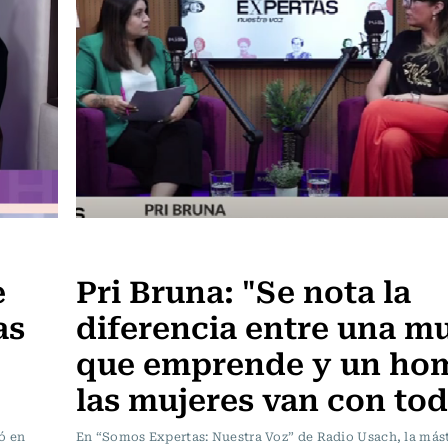
Somos Expertas
e
Pri Bruna: "Se nota la
as
diferencia entre una mu
que emprende y un ho
las mujeres van con to
ó en
En “Somos Expertas: Nuestra Voz” de Radio Usach, la más