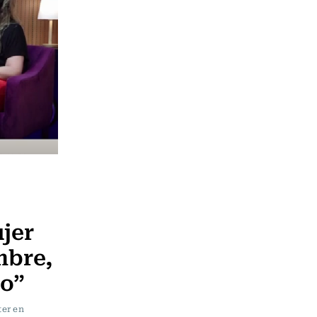
jer
mbre,
do”
ter en