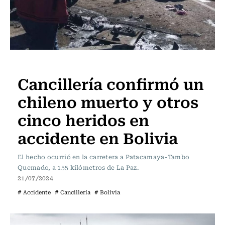
PODCAST
Internacional
Cancillería confirmó un
STGO
STREAMING
APP
CON
SERVEL
TV
RADIO
SOY
PRE
EN
USACH
USACH
chileno muerto y otros
VIVO
cinco heridos en
accidente en Bolivia
El hecho ocurrió en la carretera a Patacamaya-Tambo
Quemado, a 155 kilómetros de La Paz.
21/07/2024
# Accidente
# Cancillería
# Bolivia