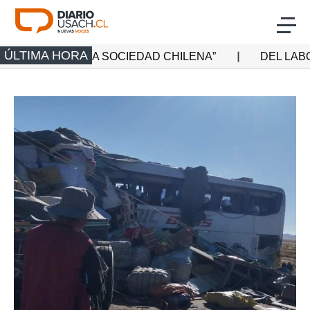
Click acá para ir directamente al contenido
ÚLTIMA HORA
LA SOCIEDAD CHILENA”
DEL LABORATORIO AL B
Actualidad
Investigación
Cultura
Deporte
Multimedia
Programas Radio Usach
Programas Santiago TV