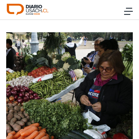
Click acá para ir directamente al contenido
Noticias
Investigación
Cultura
Programas Radio y TV Usach