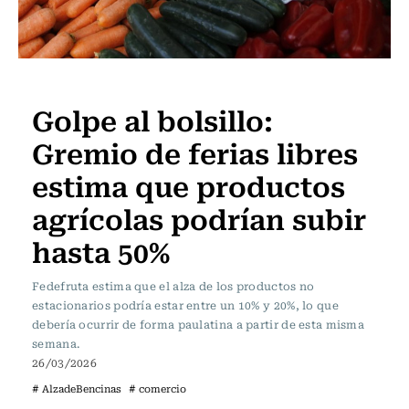
Actualidad
Golpe al bolsillo:
Gremio de ferias libres
estima que productos
agrícolas podrían subir
hasta 50%
Fedefruta estima que el alza de los productos no
estacionarios podría estar entre un 10% y 20%, lo que
debería ocurrir de forma paulatina a partir de esta misma
semana.
26/03/2026
# AlzadeBencinas
# comercio