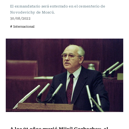
El exmandatario será enterrado en el cementerio de
Novodevichy de Moscú.
30/08/2022
# Internacional
Internacional
A los 91 años murió Mijaíl Gorbachov, el