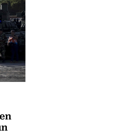
 en
un