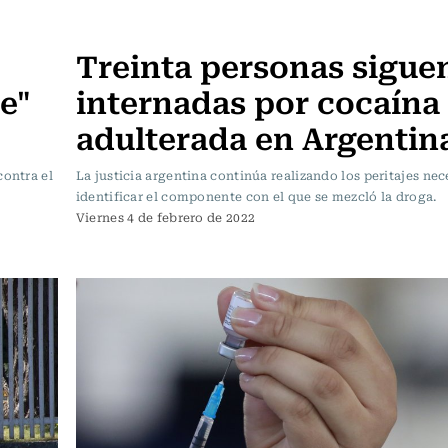
Internacional
Treinta personas sigue
e"
internadas por cocaína
adulterada en Argentin
contra el
La justicia argentina continúa realizando los peritajes nec
identificar el componente con el que se mezcló la droga.
Viernes 4 de febrero de 2022