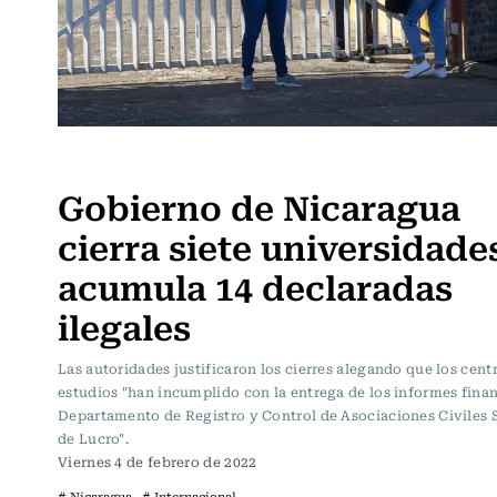
Internacional
Gobierno de Nicaragua
cierra siete universidade
acumula 14 declaradas
ilegales
Las autoridades justificaron los cierres alegando que los cent
estudios "han incumplido con la entrega de los informes finan
Departamento de Registro y Control de Asociaciones Civiles 
de Lucro".
Viernes 4 de febrero de 2022
# Nicaragua
# Internacional