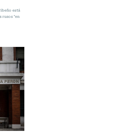
ribeño está
s rusos "en