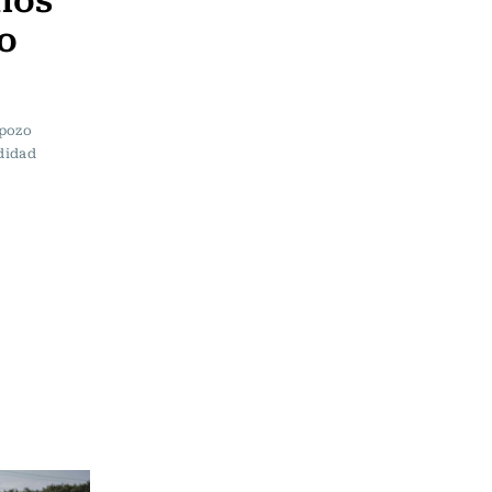
o
 pozo
ndidad