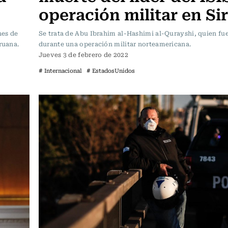
operación militar en Sir
nes de
Se trata de Abu Ibrahim al-Hashimi al-Qurayshi, quien fu
ruana.
durante una operación militar norteamericana.
Jueves 3 de febrero de 2022
# Internacional
# EstadosUnidos