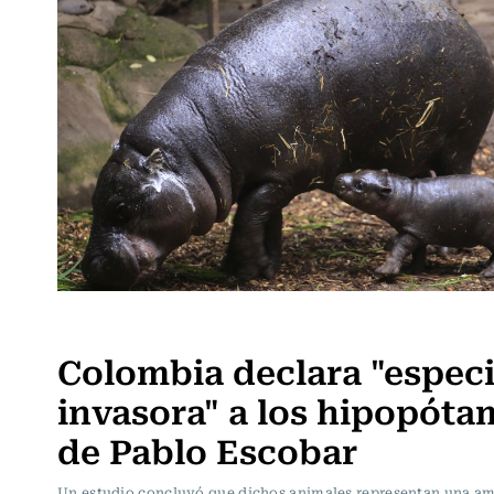
Internacional
Colombia declara "espec
invasora" a los hipopóta
de Pablo Escobar
Un estudio concluyó que dichos animales representan una a