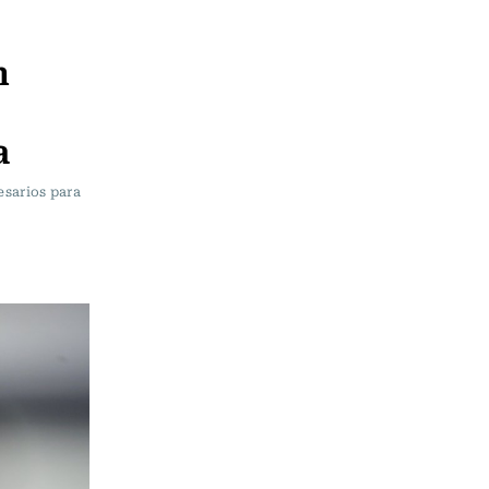
n
a
esarios para