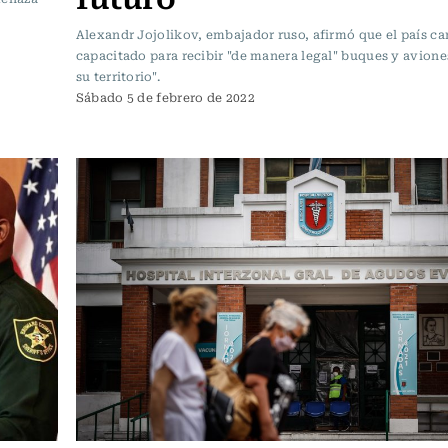
Alexandr Jojolikov, embajador ruso, afirmó que el país ca
capacitado para recibir "de manera legal" buques y avione
su territorio".
Sábado 5 de febrero de 2022