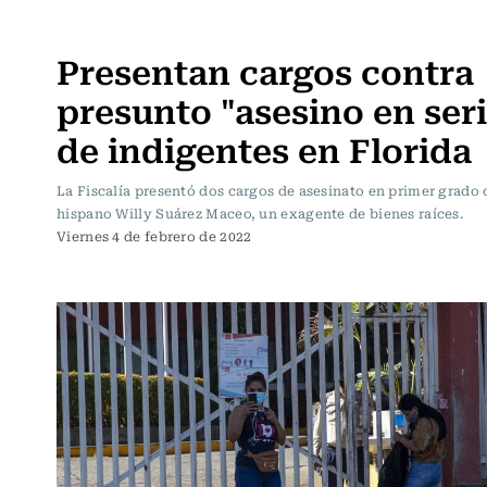
Internacional
Presentan cargos contra
presunto "asesino en seri
de indigentes en Florida
La Fiscalía presentó dos cargos de asesinato en primer grado 
hispano Willy Suárez Maceo, un exagente de bienes raíces.
Viernes 4 de febrero de 2022