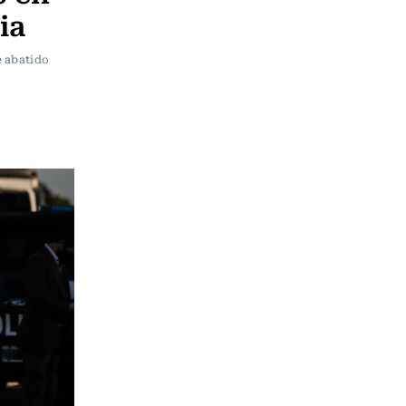
ia
e abatido