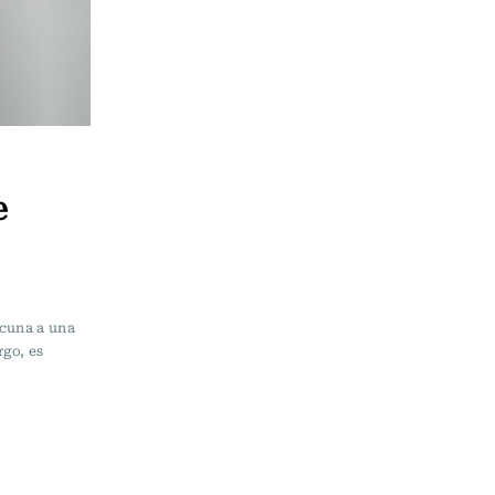
e
acuna a una
rgo, es