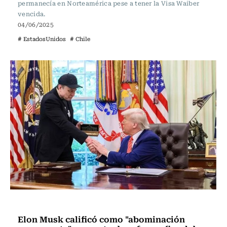
permanecía en Norteamérica pese a tener la Visa Waiber
vencida.
04/06/2025
# EstadosUnidos
# Chile
Internacional
Elon Musk calificó como "abominación