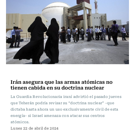
Internacional
Irán asegura que las armas atómicas no
tienen cabida en su doctrina nuclear
La Guardia Revolucionaria iraní advirtió el pasado jueves
que Teherán podría revisar su “doctrina nuclear” -que
dictaba hasta ahora un uso exclusivamente civil de esta
energía- si Israel amenaza con atacar sus centros
atómicos.
Lunes 22 de abril de 2024