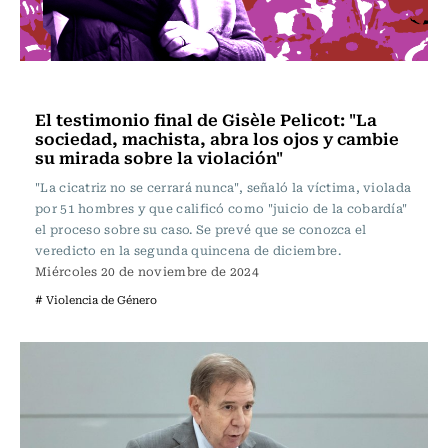
Internacional
El testimonio final de Gisèle Pelicot: "La
sociedad, machista, abra los ojos y cambie
su mirada sobre la violación"
"La cicatriz no se cerrará nunca", señaló la víctima, violada
por 51 hombres y que calificó como "juicio de la cobardía"
el proceso sobre su caso. Se prevé que se conozca el
veredicto en la segunda quincena de diciembre.
Miércoles 20 de noviembre de 2024
# Violencia de Género