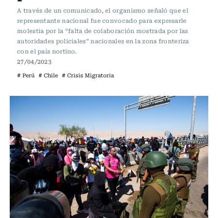
A través de un comunicado, el organismo señaló que el
representante nacional fue convocado para expresarle
molestia por la “falta de colaboración mostrada por las
autoridades policiales” nacionales en la zona fronteriza
con el país nortino.
27/04/2023
# Perú
# Chile
# Crisis Migratoria