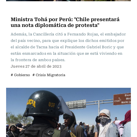
Internacional
Ministra Tohá por Perú: "Chile presentará
una nota diplomática de protesta"
Además, la Cancillería citó a Fernando Rojas, el embajador
del país vecino, para que explique los dichos emitidos por
el alcalde de Tacna hacia el Presidente Gabriel Boric y que
están enmarcados en la situación que se está viviendo en
la frontera de ambos países.
Jueves 27 de abril de 2023
# Gobierno
# Crisis Migratoria