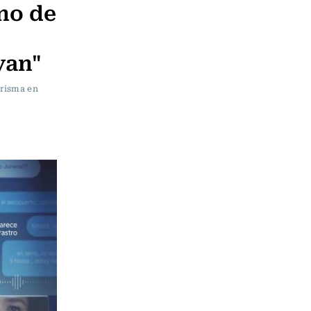
no de
yan"
urisma en