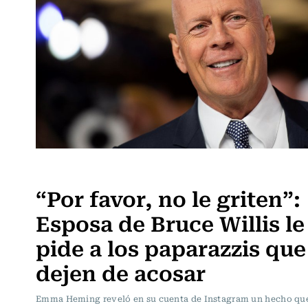
Espectáculos
“Por favor, no le griten”:
Esposa de Bruce Willis le
pide a los paparazzis que
dejen de acosar
Emma Heming reveló en su cuenta de Instagram un hecho que