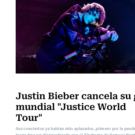
Música
Justin Bieber cancela su 
mundial "Justice World
Tour"
Sus conciertos ya habían sido aplazados, primero por la pand
luego tras ser diagnosticado con el Síndrome de Ramsay Hunt