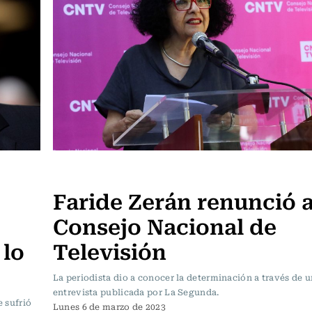
Televisión y Cine
Faride Zerán renunció a
Consejo Nacional de
 lo
Televisión
La periodista dio a conocer la determinación a través de 
entrevista publicada por La Segunda.
 sufrió
Lunes 6 de marzo de 2023