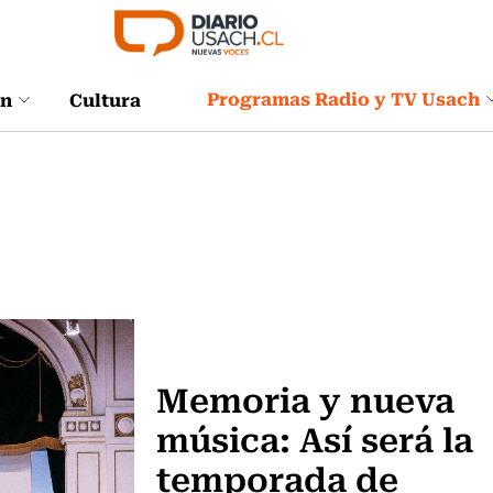
Programas Radio y TV Usach
ón
Cultura
Música
Memoria y nueva
música: Así será la
temporada de