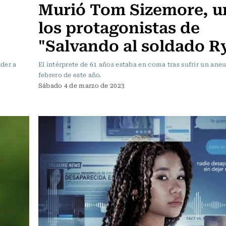
Murió Tom Sizemore, u
los protagonistas de
"Salvando al soldado R
der a
El intérprete de 61 años estaba en coma tras sufrir un ane
febrero de este año.
Sábado 4 de marzo de 2023