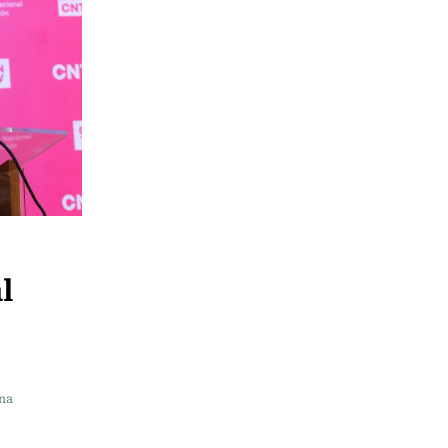
l
una