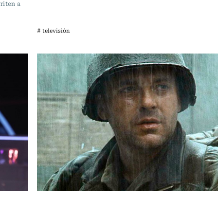
riten a
# televisión
Televisión y Cine