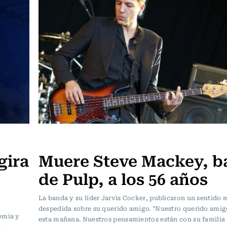
Música
gira
Muere Steve Mackey, ba
de Pulp, a los 56 años
La banda y su líder Jarvis Cocker, publicaron un sentido 
despedida sobre su querido amigo. "Nuestro querido amigo
emia y
esta mañana. Nuestros pensamientos están con su familia 
.