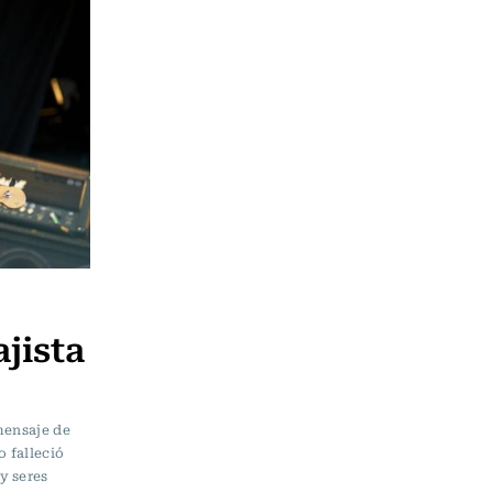
jista
mensaje de
 falleció
y seres