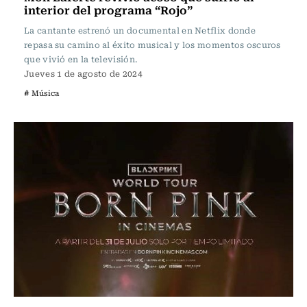
interior del programa “Rojo”
La cantante estrenó un documental en Netflix donde
repasa su camino al éxito musical y los momentos oscuros
que vivió en la televisión.
Jueves 1 de agosto de 2024
# Música