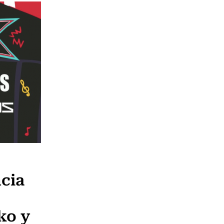
ncia
ko y