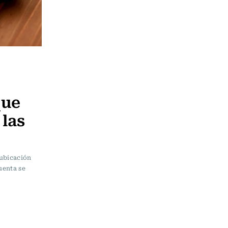
que
 las
"ubicación
uenta se