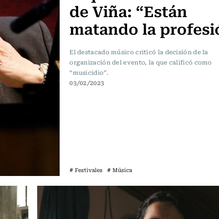
de Viña: “Están
matando la profesi
El destacado músico criticó la decisión de la
organización del evento, la que calificó como
“musicidio”.
03/02/2023
# Festivales
# Música