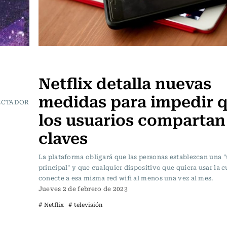
Televisión y Cine
Netflix detalla nuevas
medidas para impedir 
ECTADOR
los usuarios compartan
claves
La plataforma obligará que las personas establezcan una 
principal" y que cualquier dispositivo que quiera usar la c
conecte a esa misma red wifi al menos una vez al mes.
Jueves 2 de febrero de 2023
# Netflix
# televisión