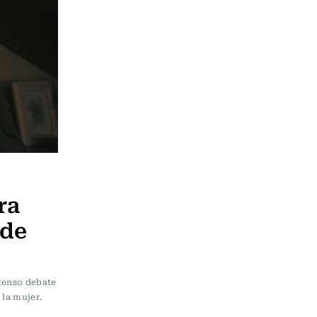
ra
 de
ntenso debate
 la mujer.