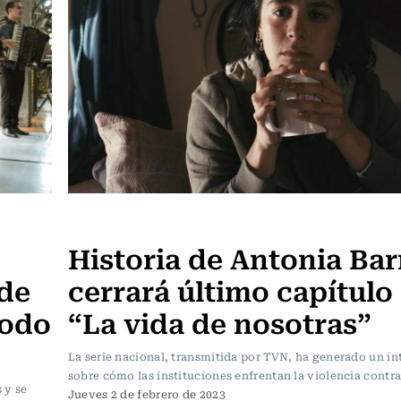
Televisión y Cine
Historia de Antonia Bar
 de
cerrará último capítulo
modo
“La vida de nosotras”
La serie nacional, transmitida por TVN, ha generado un i
sobre cómo las instituciones enfrentan la violencia contra
 y se
Jueves 2 de febrero de 2023