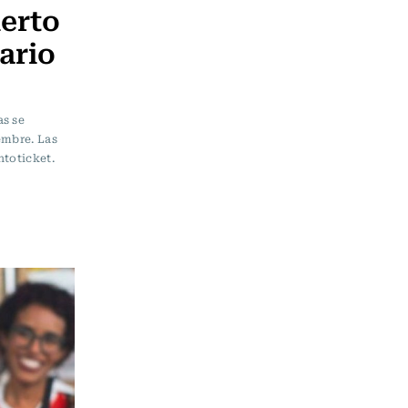
erto
ario
as se
embre. Las
ntoticket.