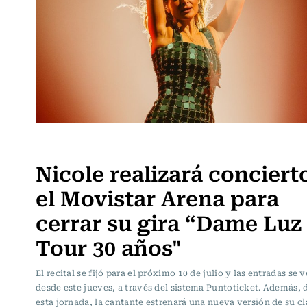
Espectáculos
Nicole realizará conciert
el Movistar Arena para
cerrar su gira “Dame Luz
Tour 30 años"
El recital se fijó para el próximo 10 de julio y las entradas se 
desde este jueves, a través del sistema Puntoticket. Además, 
esta jornada, la cantante estrenará una nueva versión de su cl