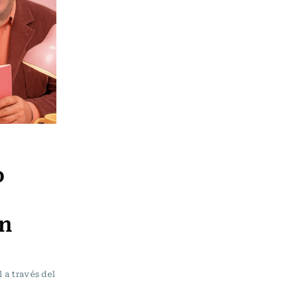
o
án
 a través del