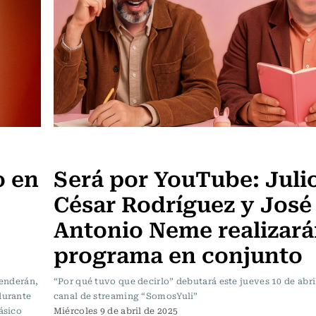
Televisión y Cine
o en
Será por YouTube: Juli
César Rodríguez y José
Antonio Neme realizar
programa en conjunto
venderán,
“Por qué tuvo que decirlo” debutará este jueves 10 de abril
durante
canal de streaming “SomosYuli”
ásico
Miércoles 9 de abril de 2025