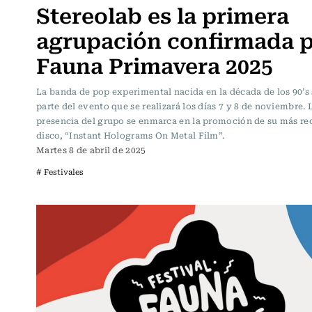
Stereolab es la primera
agrupación confirmada 
Fauna Primavera 2025
La banda de pop experimental nacida en la década de los 90’s 
parte del evento que se realizará los días 7 y 8 de noviembre. 
presencia del grupo se enmarca en la promoción de su más re
disco, “Instant Holograms On Metal Film”.
Martes 8 de abril de 2025
# Festivales