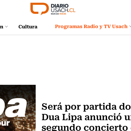
Programas Radio y TV Usach
ón
Cultura
Espectáculos
Será por partida do
Dua Lipa anunció 
segundo concierto