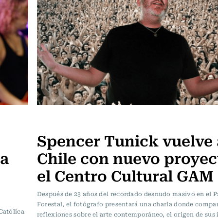
Noticia
Spencer Tunick vuelve 
ra
Chile con nuevo proyec
el Centro Cultural GAM
Después de 23 años del recordado desnudo masivo en el 
Forestal, el fotógrafo presentará una charla donde compar
Católica
reflexiones sobre el arte contemporáneo, el origen de sus 