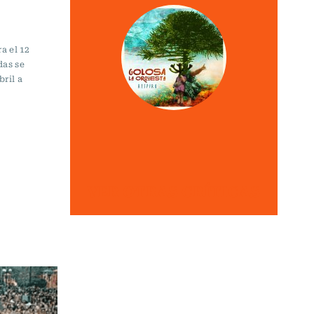
a el 12
das se
ril a
VER OTRAS CRÍTICAS