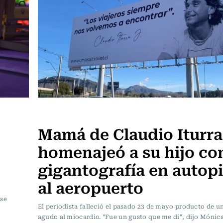
Noticia
Mamá de Claudio Iturra
homenajeó a su hijo co
gigantografía en autopi
al aeropuerto
 se
El periodista falleció el pasado 23 de mayo producto de un
agudo al miocardio. "Fue un gusto que me di", dijo Mónica