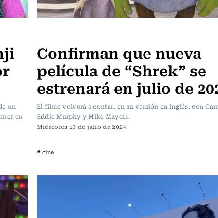
Noticia
ji
Confirman que nueva
or
película de “Shrek” se
estrenará en julio de 20
 de un
El filme volverá a contar, en su versión en inglés, con Ca
anner en
Eddie Murphy y Mike Mayers.
Miércoles 10 de julio de 2024
# cine