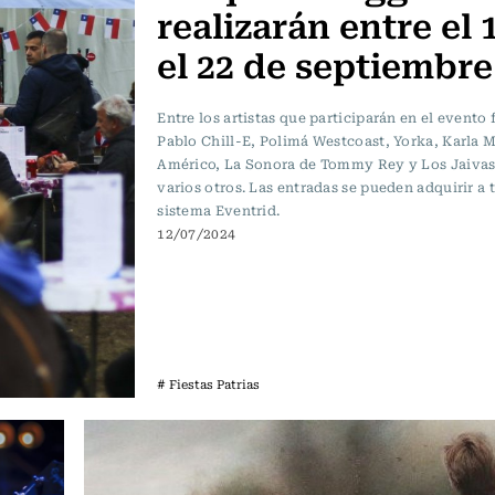
realizarán entre el 
el 22 de septiembre
Entre los artistas que participarán en el evento 
Pablo Chill-E, Polimá Westcoast, Yorka, Karla M
Américo, La Sonora de Tommy Rey y Los Jaivas
varios otros. Las entradas se pueden adquirir a 
sistema Eventrid.
12/07/2024
# Fiestas Patrias