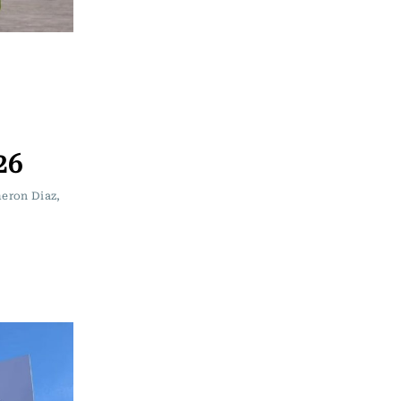
26
meron Diaz,