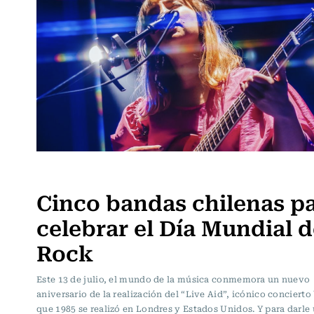
Música
Cinco bandas chilenas p
celebrar el Día Mundial d
Rock
Este 13 de julio, el mundo de la música conmemora un nuevo
aniversario de la realización del “Live Aid”, icónico concierto
que 1985 se realizó en Londres y Estados Unidos. Y para darle