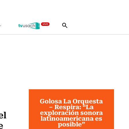
Golosa La Orquesta
– Respira: “La
exploración sonora
el
latinoamericana es
e
posible”