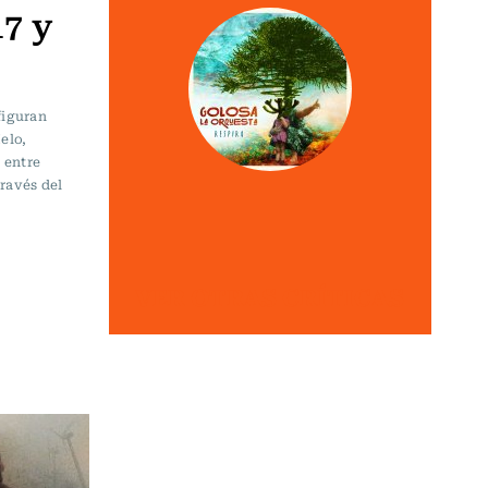
17 y
figuran
elo,
 entre
través del
VER OTRAS CRÍTICAS