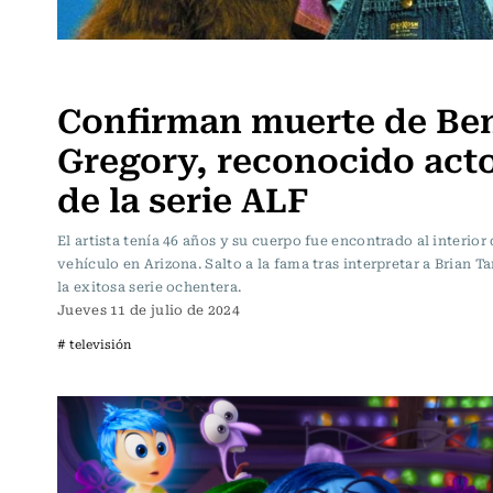
Televisión y Cine
Confirman muerte de Ben
Gregory, reconocido act
de la serie ALF
El artista tenía 46 años y su cuerpo fue encontrado al interior
vehículo en Arizona. Salto a la fama tras interpretar a Brian T
la exitosa serie ochentera.
Jueves 11 de julio de 2024
# televisión