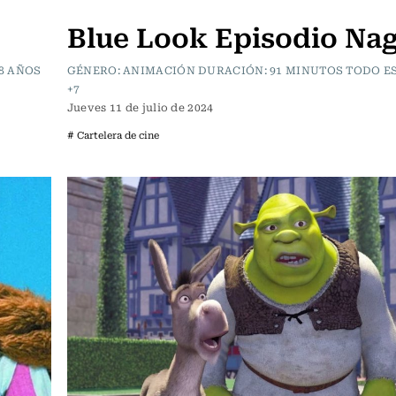
Cartelera de Cine
Blue Look Episodio Nag
8 AÑOS
GÉNERO: ANIMACIÓN DURACIÓN: 91 MINUTOS TODO 
+7
Jueves 11 de julio de 2024
# Cartelera de cine