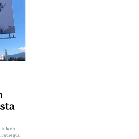
n
sta
 infarto
 Jáuregui.