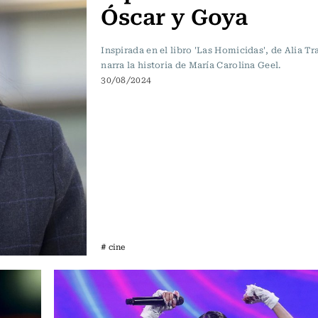
Óscar y Goya
Inspirada en el libro 'Las Homicidas', de Alia T
narra la historia de María Carolina Geel.
30/08/2024
# cine