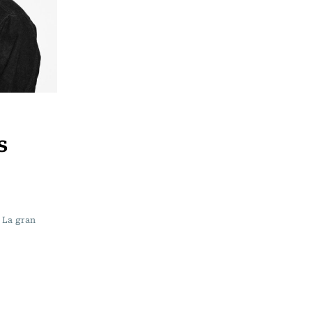
s
. La gran