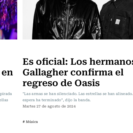
Música
Es oficial: Los hermano
 en
Gallagher confirma el
regreso de Oasis
spirada
"Las armas se han silenciado. Las estrellas se han alineado
ellas
espera ha terminado”, dijo la banda.
Martes 27 de agosto de 2024
# Música