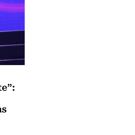
te”:
as