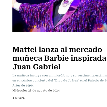
Noticia
Mattel lanza al mercado
muñeca Barbie inspirada
Juan Gabriel
La muñeca incluye con un micrófono y su vestimenta está in
en el icónico concierto del "Divo de Juárez" en el Palacio de B
Artes de 1990.
Miércoles 28 de agosto de 2024
# Música