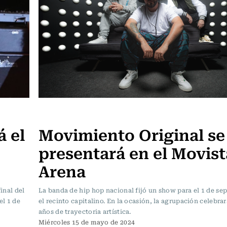
Música
 el
Movimiento Original se
presentará en el Movist
Arena
inal del
La banda de hip hop nacional fijó un show para el 1 de se
el 1 de
el recinto capitalino. En la ocasión, la agrupación celebrar
años de trayectoria artística.
Miércoles 15 de mayo de 2024