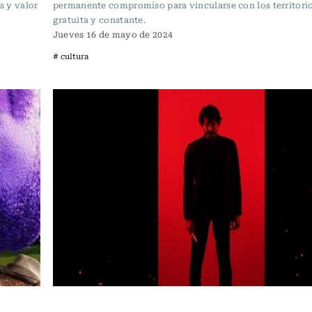
s y valor
permanente compromiso para vincularse con los territori
gratuita y constante.
Jueves 16 de mayo de 2024
# cultura
Cartelera de Cine