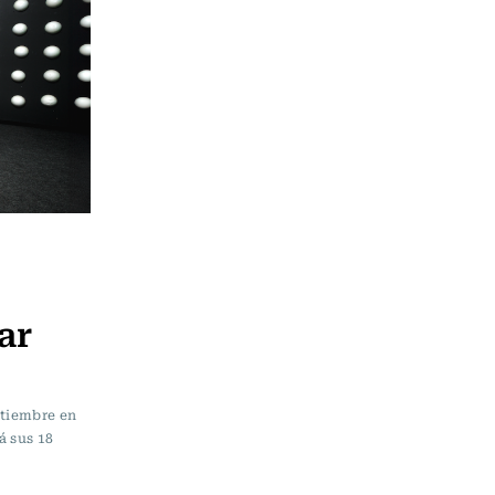
ar
ptiembre en
á sus 18