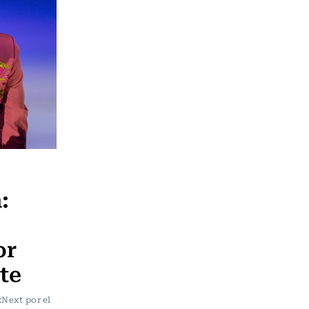
:
or
nte
:Next por el