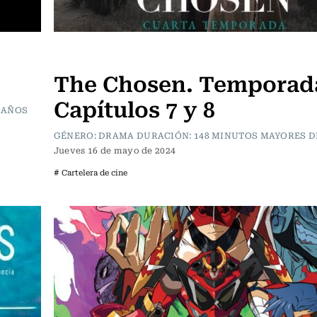
Cartelera de Cine
The Chosen. Temporada
Capítulos 7 y 8
 AÑOS
GÉNERO: DRAMA DURACIÓN: 148 MINUTOS MAYORES D
Jueves 16 de mayo de 2024
# Cartelera de cine