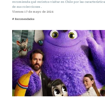
recomienda qué recintos visitar en Chile por las característica
de sus colecciones .
Viernes 17 de mayo de 2024
# Recomendados
Cartelera de Cine