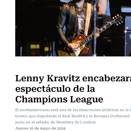
Espectáculos
Lenny Kravitz encabezará
espectáculo de la
Champions League
El norteamericano será una de las atracciones artísticas en la f
torneo que disputarán el Real Madrid y el Borussia Dortmund 
junio en el estadio de Wembley de Londres.
Jueves 16 de mayo de 2024