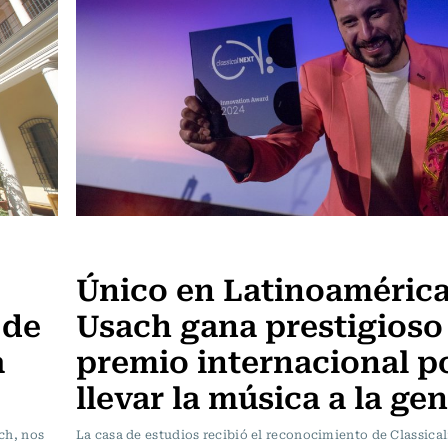
Noticia
Único en Latinoamérica
 de
Usach gana prestigioso
a
premio internacional p
llevar la música a la ge
ch, nos
La casa de estudios recibió el reconocimiento de Classical