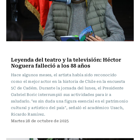
Noticia
Leyenda del teatro y la televisión: Héctor
Noguera falleció a los 88 años
Hace algunos meses, el artista había sido reconocido
como el mejor actor en la historia de Chile en la encuesta
5C de Cadém. Durante la jornada del lunes, el Presidente
Gabriel Boric interrumpió sus actividades para ir a
saludarlo. "es sin duda una figura esencial en el patrimonio
cultural y artístico del país", señaló el académico Usach,
Ricardo Ramírez.
Martes 28 de octubre de 2025