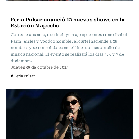
Espectáculos
Feria Pulsar anunció 12 nuevos shows en la
Estación Mapocho
Con este anuncio, que incluye a agrupaciones como Isabel
Parra, Aisles y Voodoo Zombie, el cartel asciende a 35
nombres y se consolida como el line-up más amplio de
música nacional. El evento se realizará los días 5, 6 y 7 de
diciembre.
Jueves 30 de octubre de 2025
# Feria Pulsar