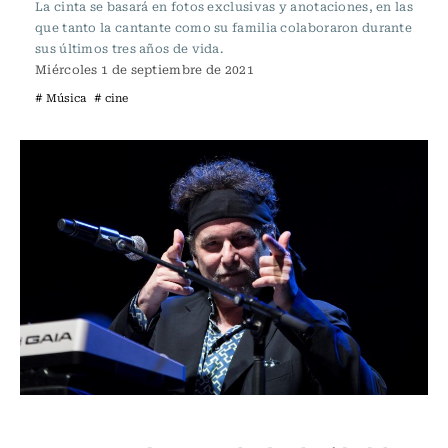
La cinta se basará en fotos exclusivas y anotaciones, en las
que tanto la cantante como su familia colaboraron durante
sus últimos tres años de vida.
Miércoles 1 de septiembre de 2021
# Música
# cine
Música