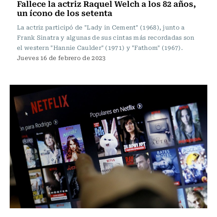
Fallece la actriz Raquel Welch a los 82 años,
un ícono de los setenta
La actriz participó de "Lady in Cement" (1968), junto a
Frank Sinatra y algunas de sus cintas más recordadas son
el western "Hannie Caulder" (1971) y "Fathom" (1967).
Jueves 16 de febrero de 2023