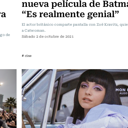
nueva película de Batm
ra
“Es realmente genial”
El actor británico comparte pantalla con Zoë Kravitz, quie
a Catwoman.
ego de
Sábado 2 de octubre de 2021
# cine