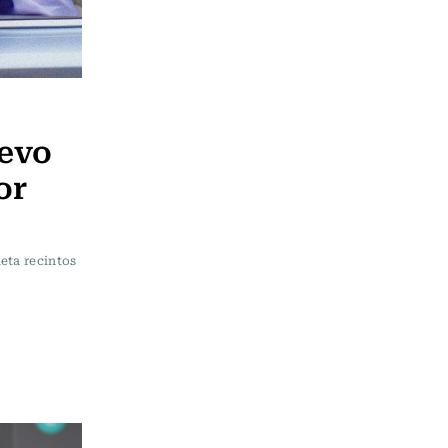
uevo
or
eta recintos