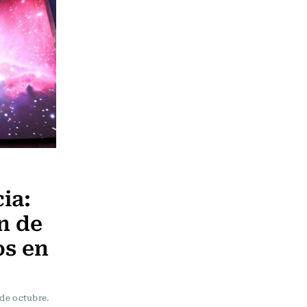
ia:
n de
os en
 de octubre.