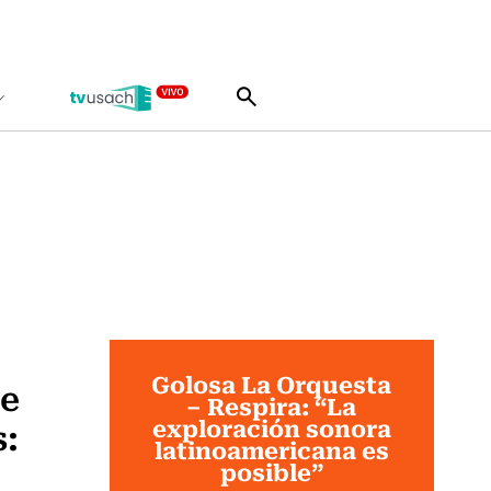
Golosa La Orquesta
ue
– Respira: “La
exploración sonora
s:
latinoamericana es
posible”