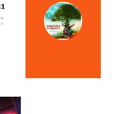
21
jor
 y
VER OTRAS CRÍTICAS