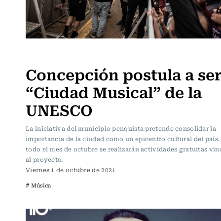
Música
Concepción postula a se
“Ciudad Musical” de la
UNESCO
La iniciativa del municipio penquista pretende consolidar la
importancia de la ciudad como un epicentro cultural del país
todo el mes de octubre se realizarán actividades gratuitas vi
al proyecto.
Viernes 1 de octubre de 2021
# Música