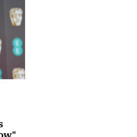
s
dow"