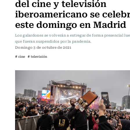
del cine y televisión
iberoamericano se celeb
este domingo en Madrid
Los galardones se volverán a entregar de forma presencial lu
que fueran suspendidos por la pandemia.
Domingo 3 de octubre de 2021
# cine
# televisión