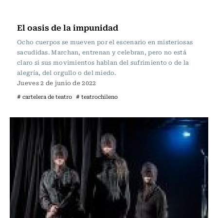
Cartelera de Teatro
El oasis de la impunidad
Ocho cuerpos se mueven por el escenario en misteriosas
sacudidas. Marchan, entrenan y celebran, pero no está
claro si sus movimientos hablan del sufrimiento o de la
alegría, del orgullo o del miedo.
Jueves 2 de junio de 2022
# cartelera de teatro
# teatrochileno