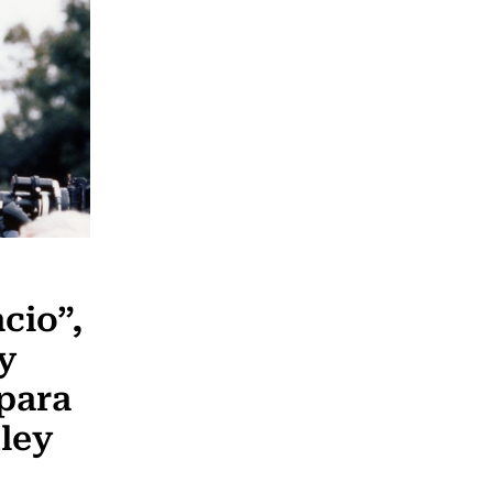
cio”,
y
 para
nley