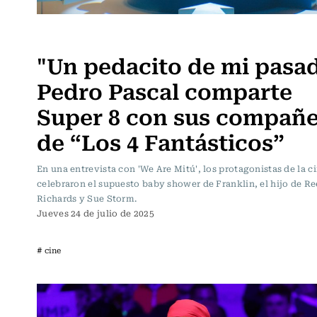
Noticia
"Un pedacito de mi pasad
Pedro Pascal comparte
Super 8 con sus compañ
de “Los 4 Fantásticos”
En una entrevista con 'We Are Mitú', los protagonistas de la c
celebraron el supuesto baby shower de Franklin, el hijo de R
Richards y Sue Storm.
Jueves 24 de julio de 2025
# cine