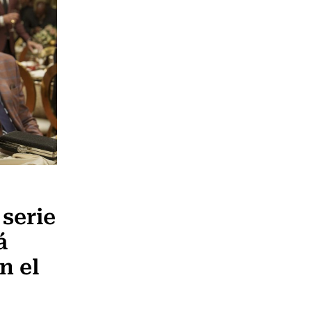
serie
á
n el