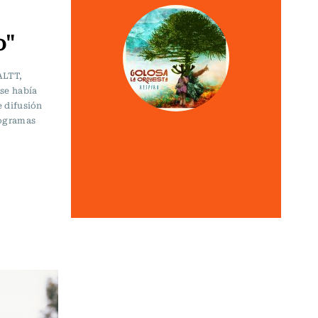
o"
ALTT,
se había
 difusión
rogramas
VER OTRAS CRÍTICAS