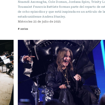
Nnamdi Asomugha, Cole Doman, Jordana Spiro, Trinity Le
Toussaint Francois Battiste forman parte del reparto de est
de ocho episodios y que está inspirada en un artículo de l
estadounidense Andrea Stanley.
Miércoles 23 de julio de 2025
# series