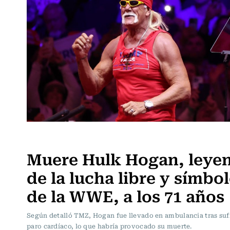
Noticia
Muere Hulk Hogan, leye
de la lucha libre y símbo
de la WWE, a los 71 años
Según detalló TMZ, Hogan fue llevado en ambulancia tras suf
paro cardíaco, lo que habría provocado su muerte.