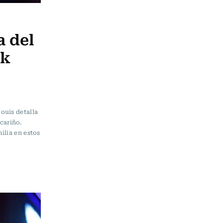
a del
ck
6
ouis detalla
cariño.
ilia en estos