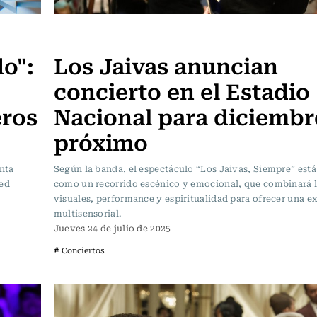
Noticia
o":
Los Jaivas anuncian
concierto en el Estadio
eros
Nacional para diciembr
próximo
inta
Según la banda, el espectáculo “Los Jaivas, Siempre” est
eed
como un recorrido escénico y emocional, que combinará 
visuales, performance y espiritualidad para ofrecer una e
multisensorial.
Jueves 24 de julio de 2025
# Conciertos