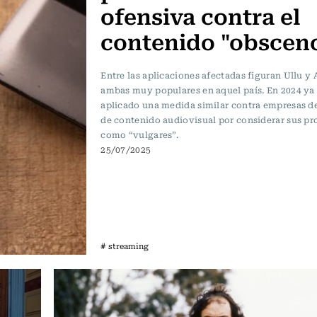
ofensiva contra el
contenido "obscen
Entre las aplicaciones afectadas figuran Ullu y 
ambas muy populares en aquel país. En 2024 ya 
aplicado una medida similar contra empresas de
de contenido audiovisual por considerar sus p
como “vulgares”.
25/07/2025
# streaming