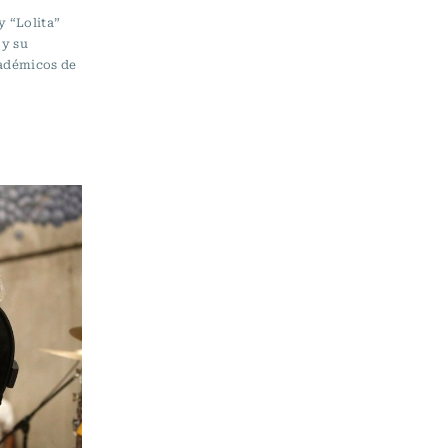
y “Lolita”
 y su
cadémicos de