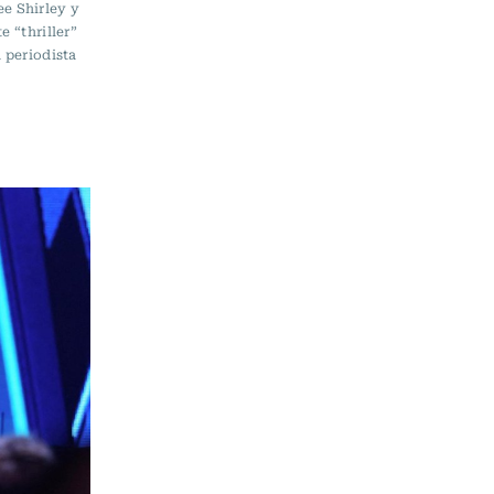
e Shirley y
e “thriller”
a periodista