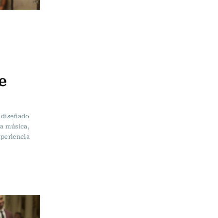
e
á diseñado
la música,
xperiencia