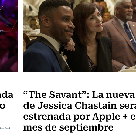
Televisión y Cine
nda
“The Savant”: La nueva 
lo
de Jessica Chastain ser
estrenada por Apple + e
mes de septiembre
rir un