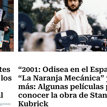
Televisión y Cine
tes
“2001: Odisea en el Espa
 los
“La Naranja Mecánica” 
más: Algunas películas
l
conocer la obra de Sta
Kubrick
regiones