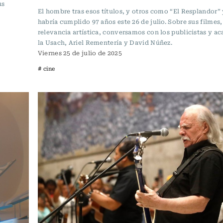
us
El hombre tras esos títulos, y otros como “El Resplandor” 
habría cumplido 97 años este 26 de julio. Sobre sus filmes,
relevancia artística, conversamos con los publicistas y a
la Usach, Ariel Rementería y David Núñez.
Viernes 25 de julio de 2025
# cine