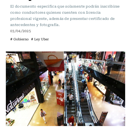
El documento especifica que solamente podrán inscribirse
como conductores quienes cuenten con licencia
profesional vigente, además de presentar certificado de
antecedentes y fotografía.
03/04/2025
# Gobierno
# Ley Uber