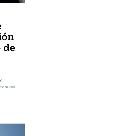
e
ión
o de
el
tora del