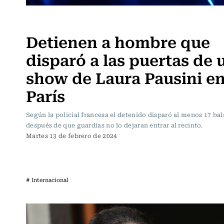
Actualidad
Detienen a hombre que
disparó a las puertas de 
show de Laura Pausini e
París
Según la policial francesa el detenido disparó al menos 17 bal
después de que guardias no lo dejaran entrar al recinto.
Martes 13 de febrero de 2024
# Internacional