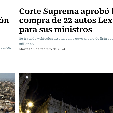
Actualidad
Corte Suprema aprobó 
ión
compra de 22 autos Lex
para sus ministros
Se trata de vehículos de alta gama cuyo precio de lista su
millones.
quenco,
Martes 13 de febrero de 2024