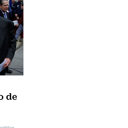
o de
epública