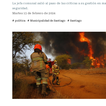
La jefa comunal salió al paso de las criticas a su gestión en m
seguridad.
Martes 13 de febrero de 2024
# política
# Municipalidad de Santiago
# Santiago