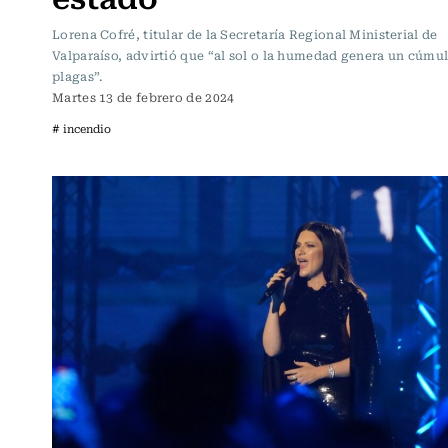
Lorena Cofré, titular de la Secretaría Regional Ministerial de
Valparaíso, advirtió que “al sol o la humedad genera un cúmu
plagas”.
Martes 13 de febrero de 2024
# incendio