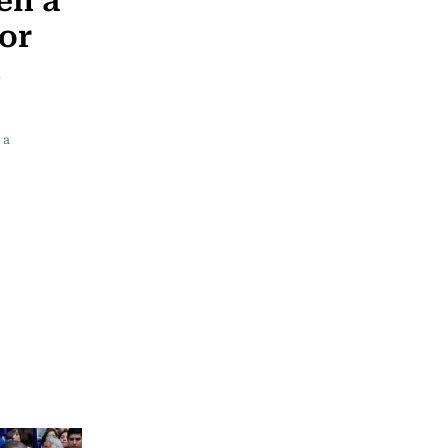
por
s
 a