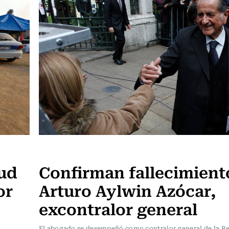
Actualidad
lud
Confirman fallecimient
or
Arturo Aylwin Azócar,
excontralor general
El abogado se desempeñó como contralor general de la R