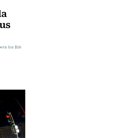
la
us
pera los $56