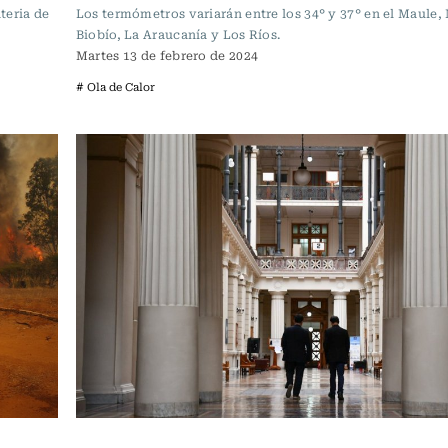
ateria de
Los termómetros variarán entre los 34° y 37° en el Maule,
Biobío, La Araucanía y Los Ríos.
Martes 13 de febrero de 2024
# Ola de Calor