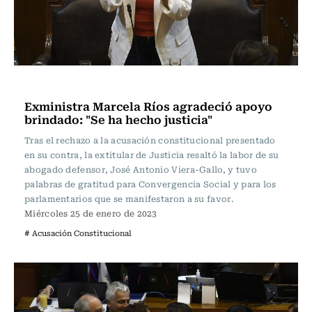
Actualidad
Exministra Marcela Ríos agradeció apoyo
brindado: "Se ha hecho justicia"
Tras el rechazo a la acusación constitucional presentado
en su contra, la extitular de Justicia resaltó la labor de su
abogado defensor, José Antonio Viera-Gallo, y tuvo
palabras de gratitud para Convergencia Social y para los
parlamentarios que se manifestaron a su favor.
Miércoles 25 de enero de 2023
# Acusación Constitucional