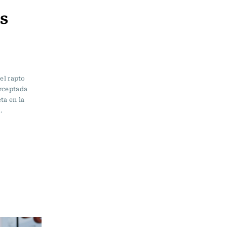
s
el rapto
rceptada
ta en la
.