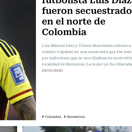
fueron secuestrado
en el norte de
Colombia
Luis Manuel Díaz y Cilenis Marulanda sufrieron 
cuando viajaban en una camioneta que fue inte
por individuos que se movilizaban en motocicle
localidad de Barrancas. La mujer ya fue liberada
29/10/2023
# Colombia
# Secuestros