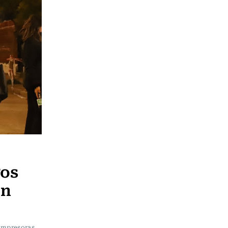
gos
en
 impresoras,