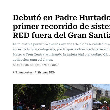
Actualidad
Debutó en Padre Hurtado
primer recorrido de sist
RED fuera del Gran Sant
La iniciativa permitirá que los usuarios de dicha localidad te
acceso a la tarifa integrada, por lo que podrán trasladarse en 
Metro o Tren Central utilizando la tarjeta bip! o el código QR 
aplicación para celulares.
Sábado 28 de octubre de 2023
# Transportes
# Sistema RED