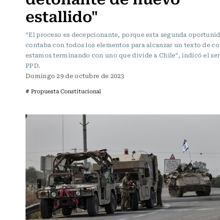
estallido"
“El proceso es decepcionante, porque esta segunda oportuni
contaba con todos los elementos para alcanzar un texto de c
estamos terminando con uno que divide a Chile”, indicó el se
PPD.
Domingo 29 de octubre de 2023
# Propuesta Constitucional