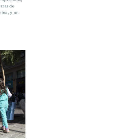
aras de
cina, y un