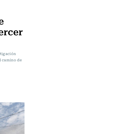
e
ercer
stigación
l camino de