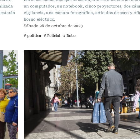
alizada
un computador, un notebook, cinco proyectores, dos cám
 estarán
vigilancia, una cámara fotográfica, artículos de aseo y ofi
horno eléctrico.
Sábado 28 de octubre de 2023
# política
# Policial
# Robo