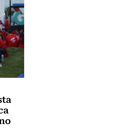
sta
ca
ino