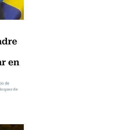
adre
ar en
po de
bloques de