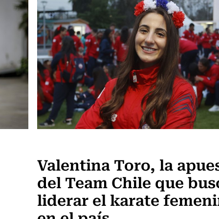
Actualidad
Valentina Toro, la apue
del Team Chile que bus
liderar el karate femen
en el país