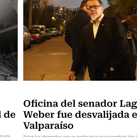
Actualidad
Oficina del senador La
l de
Weber fue desvalijada 
Valparaíso
DD.HH,
Entre los elementos que se sustrajeron se encuentran dos