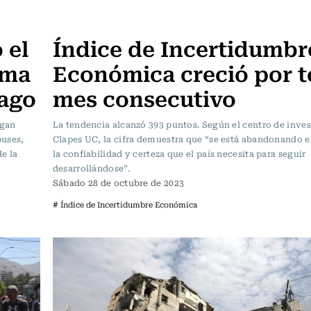
Actualidad
 el
Índice de Incertidumbr
ema
Económica creció por t
iago
mes consecutivo
ngan
La tendencia alcanzó 393 puntos. Según el centro de inve
buses,
Clapes UC, la cifra demuestra que “se está abandonando e
de la
la confiabilidad y certeza que el país necesita para seguir
desarrollándose”.
Sábado 28 de octubre de 2023
# Índice de Incertidumbre Económica