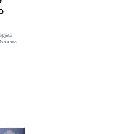
o
 objeto
ís a unos