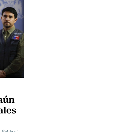
aún
ales
, Ñuble y la