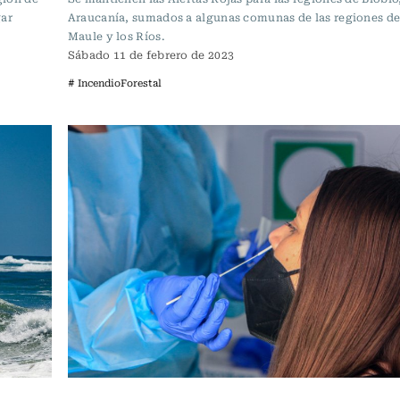
gar
Araucanía, sumados a algunas comunas de las regiones de
Maule y los Ríos.
Sábado 11 de febrero de 2023
# IncendioForestal