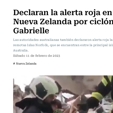
Actualidad
Declaran la alerta roja en
Nueva Zelanda por cicló
Gabrielle
Las autoridades australianas también declararon alerta roja la
remotas Islas Norfolk, que se encuentran entre la principal isl
Australia.
Sábado 11 de febrero de 2023
# Nueva Zelanda