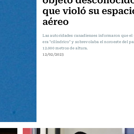
que violó su espaci
aéreo
Las autoridades canadienses informaron que el
era "cilíndrico" y sobrevolaba el noroeste del pa
12.000 metros de altura.
12/02/2023