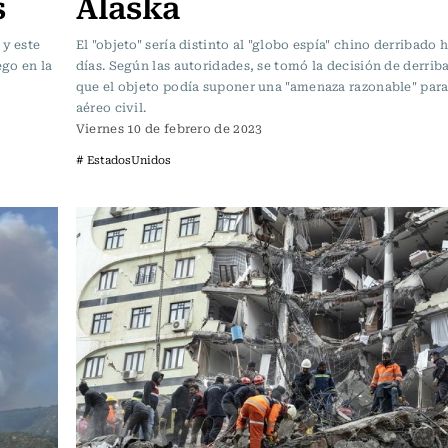
s
Alaska
 y este
El "objeto" sería distinto al "globo espía" chino derribado
go en la
días. Según las autoridades, se tomó la decisión de derriba
que el objeto podía suponer una "amenaza razonable" para 
aéreo civil.
Viernes 10 de febrero de 2023
# EstadosUnidos