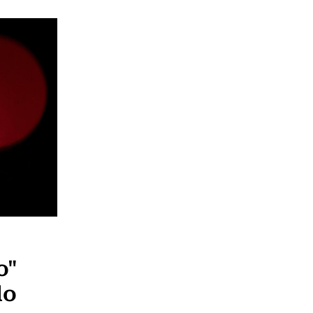
o"
do