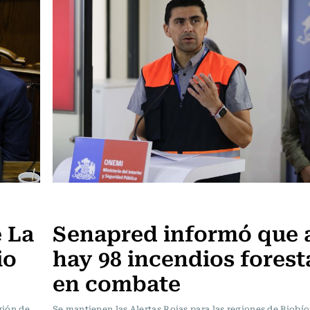
Actualidad
 La
Senapred informó que 
io
hay 98 incendios forest
en combate
gión de
Se mantienen las Alertas Rojas para las regiones de Biobío