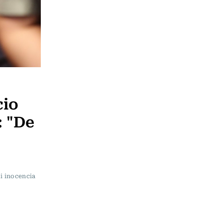
cio
: "De
i inocencia