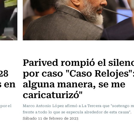
Actualidad
Parived rompió el silen
28
por caso "Caso Relojes"
s en
alguna manera, se me
caricaturizó"
por el
Marco Antonio López afirmó a La Tercera que "sostengo m
frente a todo lo que se especula alrededor de esta causa".
Sábado 11 de febrero de 2023