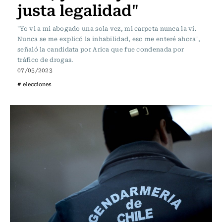
justa legalidad"
"Yo vi a mi abogado una sola vez, mi carpeta nunca la vi.
Nunca se me explicó la inhabilidad, eso me enteré ahora",
señaló la candidata por Arica que fue condenada por
tráfico de drogas.
07/05/2023
# elecciones