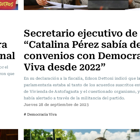
Actualidad
Secretario ejecutivo de
ra
“Catalina Pérez sabía de
nal
convenios con Democra
Viva desde 2022”
or el
ron que
En su declaración a la fiscalía, Edson Dettoni indicó que l
parlamentaria estaba al tanto de los acuerdos suscritos en
de Vivienda de Antofagasta y el cuestionado organismo, y
había alertado a través de la militancia del partido.
Jueves 28 de septiembre de 2023
# Democracia Viva