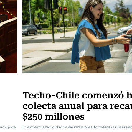
Actualidad
Techo-Chile comenzó 
colecta anual para rec
$250 millones
smos para
Los dineros recaudados servirán para fortalecer la presenci