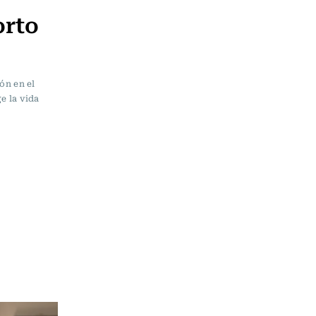
orto
ón en el
e la vida