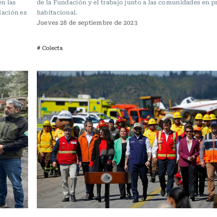
en las
de la Fundación y el trabajo junto a las comunidades en p
lación es
habitacional.
Jueves 28 de septiembre de 2023
# Colecta