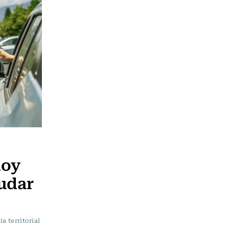
hoy
audar
a territorial