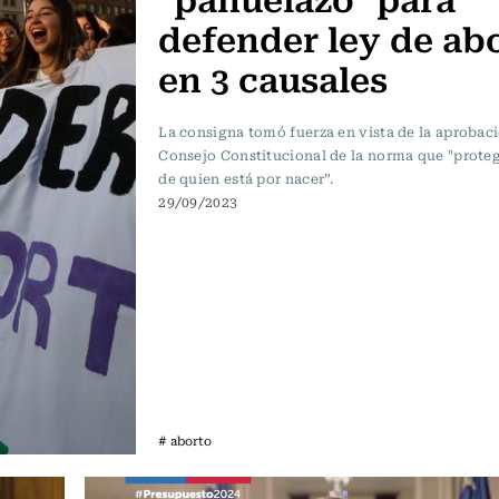
defender ley de ab
en 3 causales
La consigna tomó fuerza en vista de la aprobaci
Consejo Constitucional de la norma que "proteg
de quien está por nacer”.
29/09/2023
# aborto