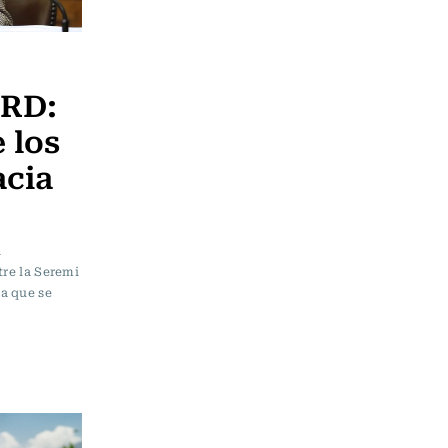
 RD:
 los
cia
a
tre la Seremi
a que se