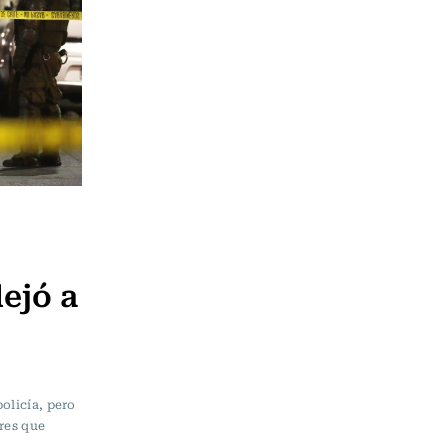
ejó a
olicía, pero
bres que