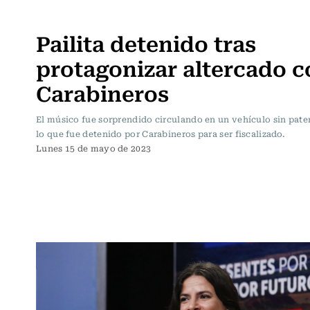
Actualidad
Pailita detenido tras
protagonizar altercado c
Carabineros
El músico fue sorprendido circulando en un vehículo sin pate
lo que fue detenido por Carabineros para ser fiscalizado.
Lunes 15 de mayo de 2023