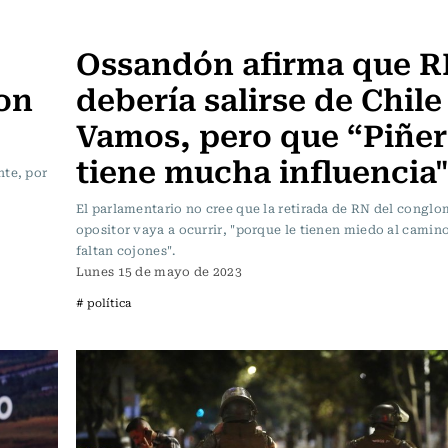
Actualidad
Ossandón afirma que 
on
debería salirse de Chile
Vamos, pero que “Piñer
tiene mucha influencia
nte, por
El parlamentario no cree que la retirada de RN del congl
opositor vaya a ocurrir, "porque le tienen miedo al camino
faltan cojones".
Lunes 15 de mayo de 2023
# política