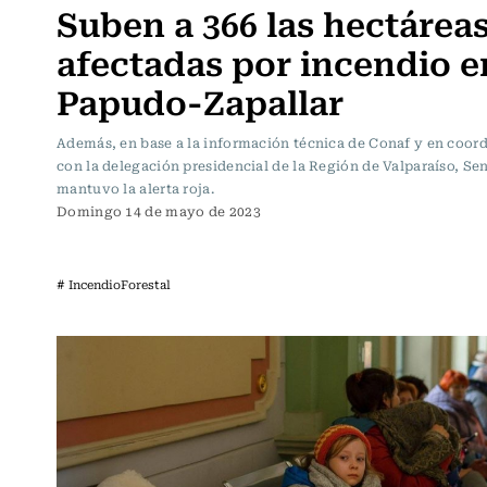
Suben a 366 las hectárea
afectadas por incendio e
Papudo-Zapallar
Además, en base a la información técnica de Conaf y en coor
con la delegación presidencial de la Región de Valparaíso, Se
mantuvo la alerta roja.
Domingo 14 de mayo de 2023
# IncendioForestal