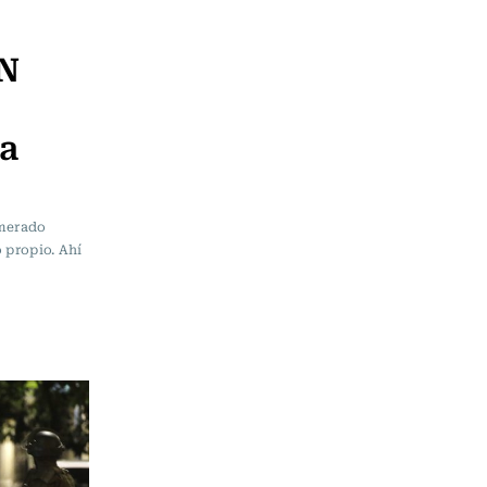
RN
a
"
omerado
 propio. Ahí