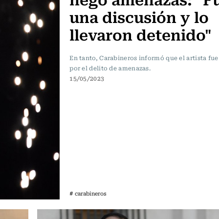
una discusión y lo
llevaron detenido"
En tanto, Carabineros informó que el artista fu
por el delito de amenazas.
15/05/2023
# carabineros