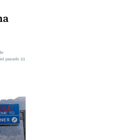
ha
de
del pasado 23