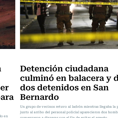
Actualidad
n
Detención ciudadana
culminó en balacera y d
er
dos detenidos en San
para
Bernardo
Un grupo de vecinos retuvo al ladrón mientras llegaba la p
junto al arribo del personal policial aparecieron dos hom
do en
comenzaron a disparar con el fin de evitar el arresto.