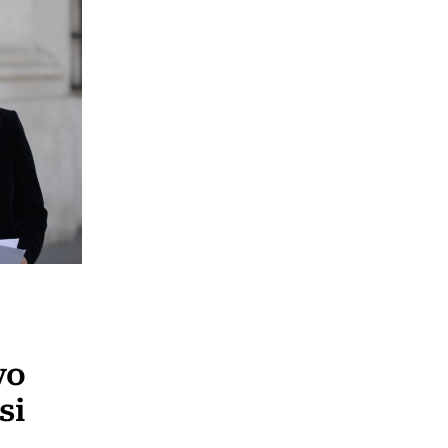
vo
si