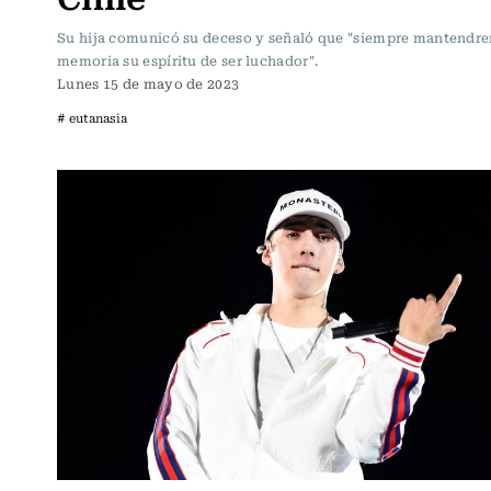
Su hija comunicó su deceso y señaló que "siempre mantendr
memoria su espíritu de ser luchador".
Lunes 15 de mayo de 2023
# eutanasia