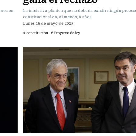
emos en
La iniciativa plantea que no debería existir ningún proces
constitucional en, al menos, 8 años.
Lunes 15 de mayo de 2023
# constitución
# Proyecto de ley