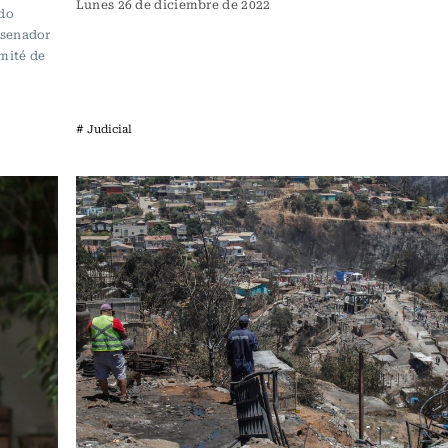
Lunes 26 de diciembre de 2022
ado
 senador
mité de
# Judicial