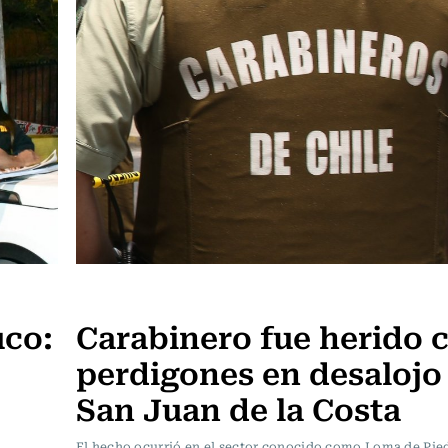
Actualidad
uco:
Carabinero fue herido 
perdigones en desalojo
San Juan de la Costa
El hecho ocurrió en el sector conocido como Loma de Pied