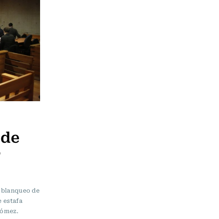
 de
r
l blanqueo de
e estafa
Gómez.