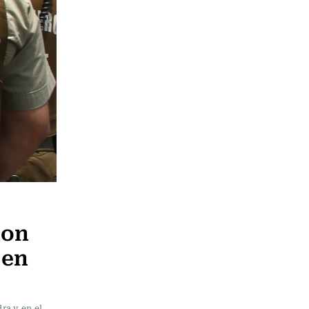
con
 en
ra y en el