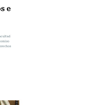
os e
acultad
romiso
derechos