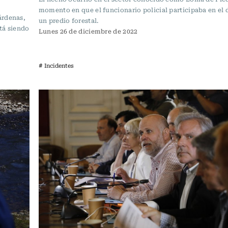
momento en que el funcionario policial participaba en el 
árdenas,
un predio forestal.
stá siendo
Lunes 26 de diciembre de 2022
# Incidentes