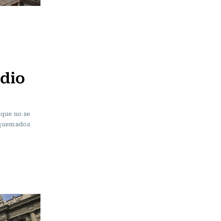
dio
 que no se
s quemados