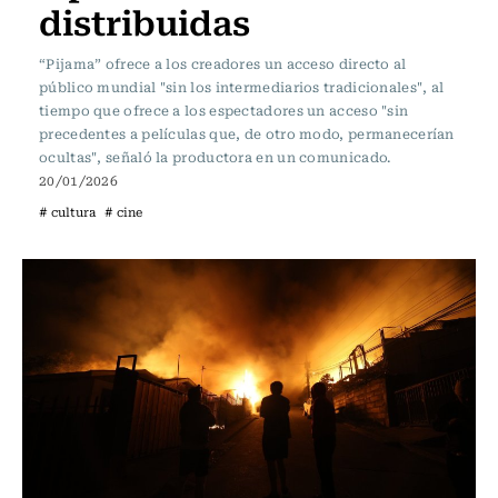
distribuidas
“Pijama” ofrece a los creadores un acceso directo al
público mundial "sin los intermediarios tradicionales", al
tiempo que ofrece a los espectadores un acceso "sin
precedentes a películas que, de otro modo, permanecerían
ocultas", señaló la productora en un comunicado.
20/01/2026
# cultura
# cine