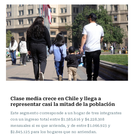
Actualidad
Clase media crece en Chile y llega a
representar casi la mitad de la población
Este segmento corresponde a un hogar de tres integrantes
con un ingreso total entre $1.585.616 y $4.228.308
mensuales si es que arrienda, y de entre $1.066.923 y
$2.845.125 para los hogares que no arriendan.