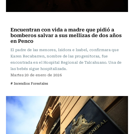
Actualidad
Encuentran con vida a madre que pidió a
bomberos salvar a sus mellizas de dos años
en Penco
El padre de las menores, Isidora e Isabel, confirmara que
Karen Recabarren, nombre de las progenitoras, fue
encontrada en el Hospital Regional de Talcahuano. Una de
las bebés sigue hospitalizada.
Martes 20 de enero de 2026
# Incendios Forestales